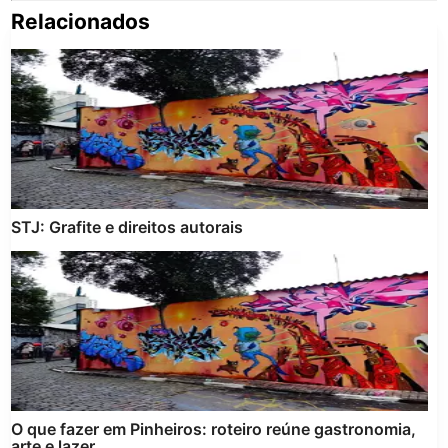
Relacionados
Pe
po
STJ: Grafite e direitos autorais
O que fazer em Pinheiros: roteiro reúne gastronomia,
arte e lazer