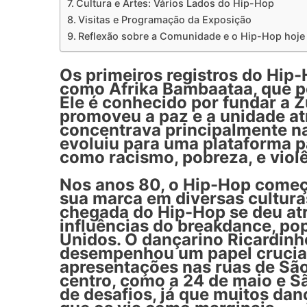
Cultura e Artes: Vários Lados do Hip-Hop
Visitas e Programação da Exposição
Reflexão sobre a Comunidade e o Hip-Hop hoje
Os primeiros registros do Hip
como
Afrika Bambaataa
, que 
Ele é conhecido por fundar a
Z
promoveu a paz e a unidade atr
concentrava principalmente n
evoluiu para uma plataforma 
como racismo, pobreza, e violê
Nos anos 80, o Hip-Hop começ
sua marca em diversas culturas
chegada do Hip-Hop se deu at
influências do breakdance, po
Unidos. O dançarino
Ricardinh
desempenhou um papel crucial 
apresentações nas ruas de São
centro, como a 24 de maio e Sã
de desafios, já que muitos dan