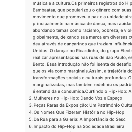
música e a cultura.Os primeiros registros do H
Bambaataa, que popularizou o gênero com suas f
movimento que promoveu a paz e a unidade atra
principalmente na música de dança, mas rapida
abordando temas como racismo, pobreza, e viol
globalmente, deixando sua marca em diversas c
deu através de dançarinos que traziam influênc
Unidos. O dançarino Ricardinho, do grupo Elect
realizar apresentações nas ruas de São Paulo, 
Bento. Essa introdução não foi isenta de desafio
que os via como marginais.Assim, a trajetória do
transformações sociais e culturais profundas.
marginalizadas, mas também redefiniu os padrõe
é entendida e consumida.Curtindo o Hip-Hop: A 
Mulheres no Hip-Hop: Dando Voz e Espaço
Peças Raras da Exposição: Um Patrimônio Cultu
Os Nomes Que Fizeram História no Hip-Hop
Da Rua para a Galeria: A Importância do Sesc
Impacto do Hip-Hop na Sociedade Brasileira