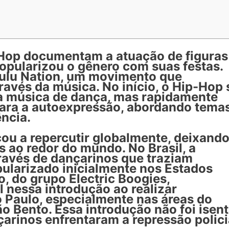
-Hop documentam a atuação de figuras
popularizou o gênero com suas festas.
ulu Nation
, um movimento que
avés da música. No início, o Hip-Hop 
a música de dança, mas rapidamente
para a autoexpressão, abordando tema
ncia.
ou a repercutir globalmente, deixand
 ao redor do mundo. No Brasil, a
ravés de dançarinos que traziam
pularizado inicialmente nos Estados
o
, do grupo Electric Boogies,
nessa introdução ao realizar
 Paulo, especialmente nas áreas do
o Bento. Essa introdução não foi isen
çarinos enfrentaram a repressão polici