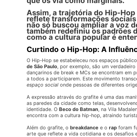
que os via como marginais.
Assim, a trajetória do Hip-Hop
reflete transformações sociai
não só buscou ampliar a voz 
também redefiniu os padrões d
como a cultura popular é ente
Curtindo o Hip-Hop: A Influên
O Hip-Hop se estabeleceu nos espaços públicos
de São Paulo
, por exemplo, são um verdadeiro 
dançarinos de break e MCs se encontram em pr
a todos a participarem. Este movimento transc
espaço social
onde pessoas de diferentes orige
A expressão através do grafite é uma das mani
as paredes da cidade como telas, desenvolvendo
identidade. O
Beco do Batman
, na Vila Madale
encontra com a cultura hip-hop, atraindo turist
Além do grafite, o
breakdance
e o
rap
foram f
arte que reflete a vida cotidiana e os desafio