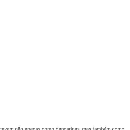
estacavam não apenas como dançarinas, mas também como