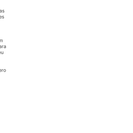
as
es
am
ara
eu
ero