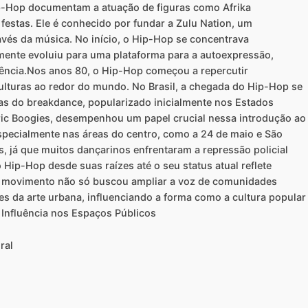
ip-Hop documentam a atuação de figuras como Afrika
estas. Ele é conhecido por fundar a Zulu Nation, um
vés da música. No início, o Hip-Hop se concentrava
mente evoluiu para uma plataforma para a autoexpressão,
ência.Nos anos 80, o Hip-Hop começou a repercutir
ulturas ao redor do mundo. No Brasil, a chegada do Hip-Hop se
ias do breakdance, popularizado inicialmente nos Estados
ric Boogies, desempenhou um papel crucial nessa introdução ao
especialmente nas áreas do centro, como a 24 de maio e São
s, já que muitos dançarinos enfrentaram a repressão policial
 Hip-Hop desde suas raízes até o seu status atual reflete
 O movimento não só buscou ampliar a voz de comunidades
s da arte urbana, influenciando a forma como a cultura popular
Influência nos Espaços Públicos
ral