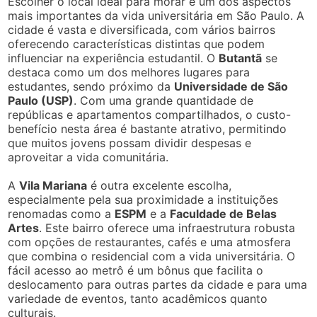
Escolher o local ideal para morar é um dos aspectos
mais importantes da vida universitária em São Paulo. A
cidade é vasta e diversificada, com vários bairros
oferecendo características distintas que podem
influenciar na experiência estudantil. O
Butantã
se
destaca como um dos melhores lugares para
estudantes, sendo próximo da
Universidade de São
Paulo (USP)
. Com uma grande quantidade de
repúblicas e apartamentos compartilhados, o custo-
benefício nesta área é bastante atrativo, permitindo
que muitos jovens possam dividir despesas e
aproveitar a vida comunitária.
A
Vila Mariana
é outra excelente escolha,
especialmente pela sua proximidade a instituições
renomadas como a
ESPM
e a
Faculdade de Belas
Artes
. Este bairro oferece uma infraestrutura robusta
com opções de restaurantes, cafés e uma atmosfera
que combina o residencial com a vida universitária. O
fácil acesso ao metrô é um bônus que facilita o
deslocamento para outras partes da cidade e para uma
variedade de eventos, tanto acadêmicos quanto
culturais.