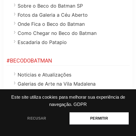
Sobre o Beco do Batman SP
Fotos da Galeria a Céu Aberto
Onde Fica o Beco do Batman
Como Chegar no Beco do Batman
Escadaria do Patapio
#BECODOBATMAN
Noticias e Atualizações
Galerias de Arte na Vila Madalena
Explore a Vila Madalena
Este site utiliza cookies para melhorar sua experiência de
Bares e Restaurantes no Beco do Batman
navegação.
GDPR
Feira de Arte da Praça Benedito Calixto
RECUSAR
PERMITIR
Beco do Robin Guarulhos
Roteiro de um dia na Vila Madalena