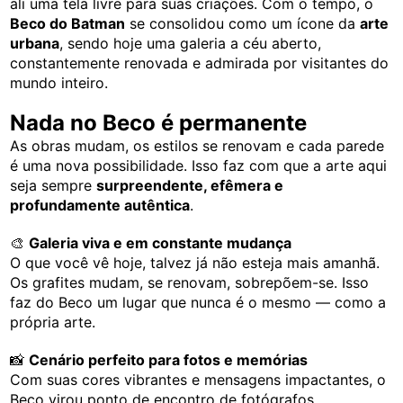
ali uma tela livre para suas criações. Com o tempo, o
Beco do Batman
se consolidou como um ícone da
arte
urbana
, sendo hoje uma galeria a céu aberto,
constantemente renovada e admirada por visitantes do
mundo inteiro.
Nada no Beco é permanente
As obras mudam, os estilos se renovam e cada parede
é uma nova possibilidade. Isso faz com que a arte aqui
seja sempre
surpreendente, efêmera e
profundamente autêntica
.
🎨
Galeria viva e em constante mudança
O que você vê hoje, talvez já não esteja mais amanhã.
Os grafites mudam, se renovam, sobrepõem-se. Isso
faz do Beco um lugar que nunca é o mesmo — como a
própria arte.
📸
Cenário perfeito para fotos e memórias
Com suas cores vibrantes e mensagens impactantes, o
Beco virou ponto de encontro de fotógrafos,