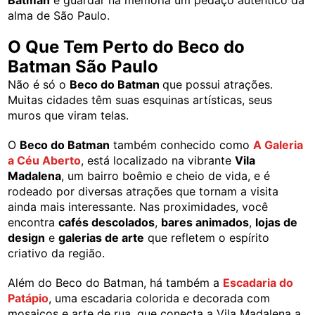
alma de São Paulo.
O Que Tem Perto do Beco do
Batman São Paulo
Não é só o
Beco do Batman
que possui atrações.
Muitas cidades têm suas esquinas artísticas, seus
muros que viram telas.
O
Beco do Batman
também conhecido como
A Galeria
a Céu Aberto
, está localizado na vibrante
Vila
Madalena
, um bairro boêmio e cheio de vida, e é
rodeado por diversas atrações que tornam a visita
ainda mais interessante. Nas proximidades, você
encontra
cafés descolados
,
bares animados
,
lojas de
design
e
galerias de arte
que refletem o espírito
criativo da região.
Além do Beco do Batman, há também a
Escadaria do
Patápio
, uma escadaria colorida e decorada com
mosaicos e arte de rua, que conecta a Vila Madalena a