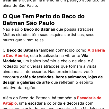
alma de São Paulo.
O Que Tem Perto do Beco do
Batman São Paulo
Não é só o
Beco do Batman
que possui atrações.
Muitas cidades têm suas esquinas artísticas, seus
muros que viram telas.
O
Beco do Batman
também conhecido como
A Galeria
a Céu Aberto
, está localizado na vibrante
Vila
Madalena
, um bairro boêmio e cheio de vida, e é
rodeado por diversas atrações que tornam a visita
ainda mais interessante. Nas proximidades, você
encontra
cafés descolados
,
bares animados
,
lojas de
design
e
galerias de arte
que refletem o espírito
criativo da região.
Além do Beco do Batman, há também a
Escadaria do
Patápio
, uma escadaria colorida e decorada com
mosaicos e arte de rua, que conecta a Vila Madalena a